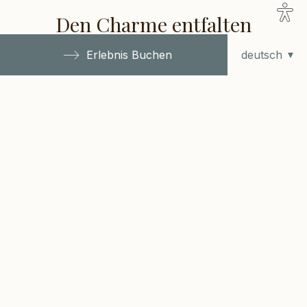
Site
Den Charme entfalten
sett
Erlebnis Buchen
UNSERE EXKLUSIVE
ZIMMERKOLLEKTION